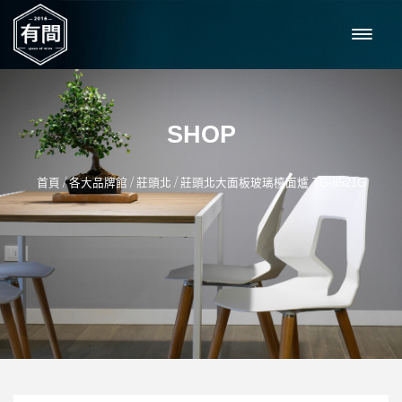
SHOP
/
/
/
首頁
各大品牌館
莊頭北
莊頭北大面板玻璃檯面爐 TG-8521G