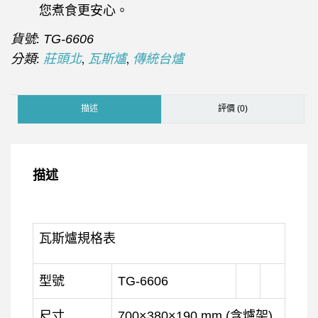
您煮食更安心。
貨號:
TG-6606
分類:
,
,
莊頭北
瓦斯爐
傳統台爐
描述
評價 (0)
描述
瓦斯爐規格表
型號
TG-6606
尺寸
700×380×190 mm (含爐架)