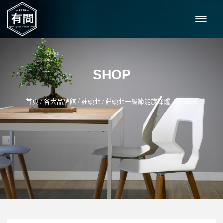
SHOP
/
/
/
首頁
各大品牌館
莊頭北
莊頭北一級節能旋烽爐 TG-6606