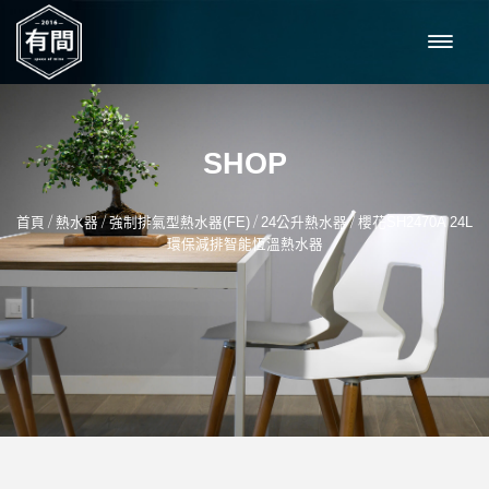
SHOP
/
/
/
/
首頁
熱水器
強制排氣型熱水器(FE)
24公升熱水器
櫻花SH2470A 24L
環保減排智能恆溫熱水器