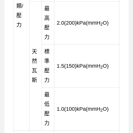
類/
最
壓
高
2.0(200)kPa(mmH
O)
力
2
壓
力
天
標
然
準
1.5(150)kPa(mmH
O)
2
瓦
壓
斯
力
最
低
1.0(100)kPa(mmH
O)
2
壓
力