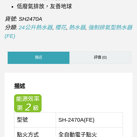
低廢氣排放，友善地球
貨號:
SH2470A
分類:
,
,
,
24公升熱水器
櫻花
熱水器
強制排氣型熱水器
(FE)
描述
評價 (0)
描述
型號
SH-2470A(FE)
點火方式
全自動電子點火