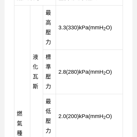
最
高
3.3(330)kPa(mmH
O)
2
壓
力
液
標
化
準
2.8(280)kPa(mmH
O)
2
瓦
壓
斯
力
最
低
燃
2.0(200)kPa(mmH
O)
2
壓
氣
力
種