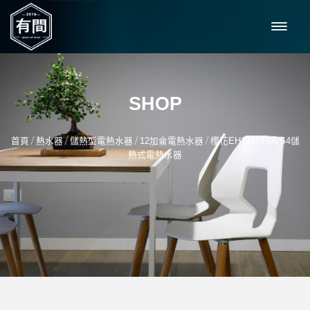
SHOP
/
/
/
/
首頁
熱水器
儲熱型電熱水器
12加侖電熱水器
櫻花EH1210TS6/S4儲
熱式電熱水器