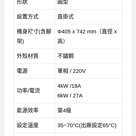
形狀
圓型
設置方式
直掛式
桶身尺寸(含腳
Φ405 x 742 mm（直徑 x
架)
高）
外殼材質
不鏽鋼
電源
單相 / 220V
4kW /18A
功率/電流
6kW / 27A
能源效率
第4級
設定溫度
35~70°C(出廠設定65°C)