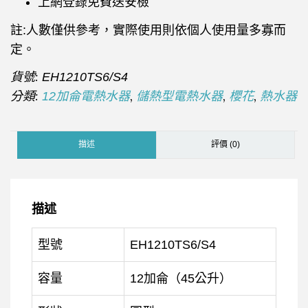
上網登錄免費送安檢
註:人數僅供參考，實際使用則依個人使用量多寡而
定。
貨號:
EH1210TS6/S4
分類:
,
,
,
12加侖電熱水器
儲熱型電熱水器
櫻花
熱水器
描述
評價 (0)
描述
型號
EH1210TS6/S4
容量
12加侖（45公升）