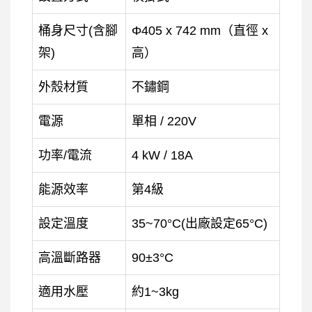
桶身尺寸(含腳
Φ405 x 742 mm（直徑 x
架)
高）
外殼材質
不鏽鋼
電源
單相 / 220V
功率/電流
4 kW / 18A
能源效率
第4級
設定溫度
35~70°C(出廠設定65°C)
高溫斷路器
90±3°C
適用水壓
約1~3kg