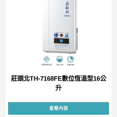
莊頭北TH-7168FE數位恆溫型16公
升
查看內容