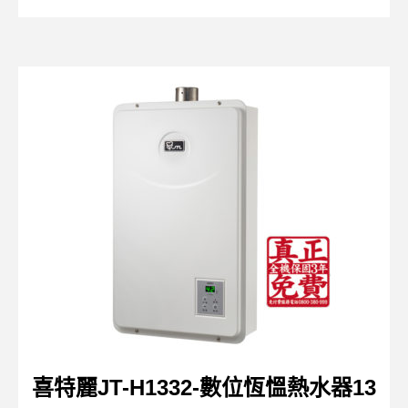
喜特麗JT-H1332-數位恆慍熱水器13