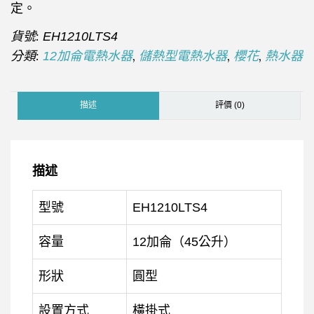
定。
貨號:
EH1210LTS4
分類:
,
,
,
12加侖電熱水器
儲熱型電熱水器
櫻花
熱水器
描述
評價 (0)
描述
型號
EH1210LTS4
容量
12加侖（45公升）
形狀
圓型
設置方式
橫掛式