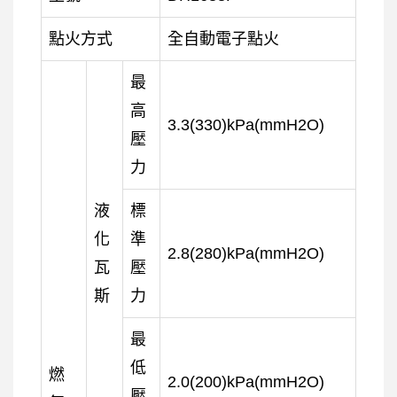
點火方式
全自動電子點火
最
高
3.3(330)kPa(mmH2O)
壓
力
液
標
化
準
2.8(280)kPa(mmH2O)
瓦
壓
斯
力
最
低
燃
2.0(200)kPa(mmH2O)
壓