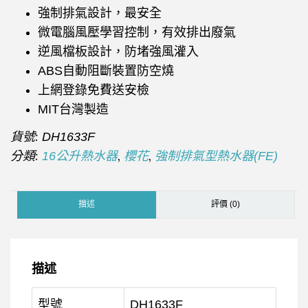
強制排氣設計，最安全
微電腦風壓學習控制，有效排出廢氣
逆風檔板設計，防堵強風灌入
ABS自動阻斷裝置防空燒
上網登錄免費送安檢
MIT台灣製造
貨號:
DH1633F
分類:
,
,
16公升熱水器
櫻花
強制排氣型熱水器(FE)
描述
評價 (0)
描述
型號
DH1633F