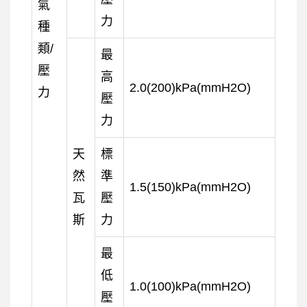
氣
力
種
類/
最
壓
高
2.0(200)kPa(mmH2O)
力
壓
力
天
標
然
準
1.5(150)kPa(mmH2O)
瓦
壓
斯
力
最
低
1.0(100)kPa(mmH2O)
壓