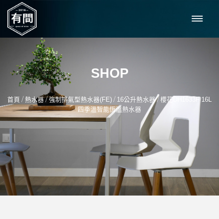
SHOP
/
/
/
/
首頁
熱水器
強制排氣型熱水器(FE)
16公升熱水器
櫻花DH1633F 16L
四季溫智能恆溫熱水器