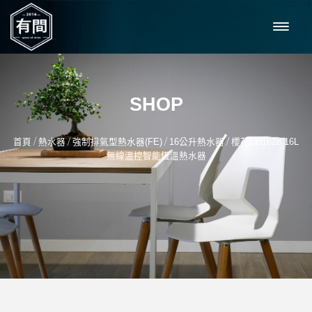
SHOP
/
/
/
/
首頁
熱水器
強制排氣型熱水器(FE)
16公升熱水器
櫻花DH1628 16L
無線溫控智能恆溫熱水器