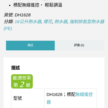
標配無線遙控， 輕鬆調溫
貨號:
DH1628
分類:
,
,
,
16公升熱水器
櫻花
熱水器
強制排氣型熱水器
(FE)
描述
評價 (0)
描述
DH1628；標配
無線遙控
型號
器