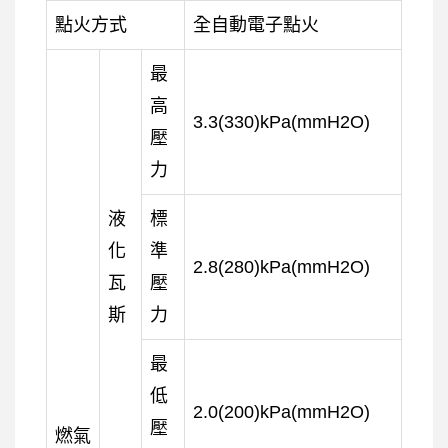
點火方式
全自動電子點火
最
高
3.3(330)kPa(mmH2O)
壓
力
液
標
化
準
2.8(280)kPa(mmH2O)
瓦
壓
斯
力
最
低
2.0(200)kPa(mmH2O)
壓
燃氣