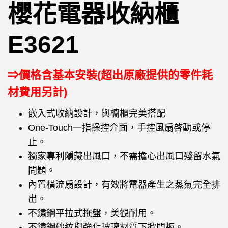
櫻花電器收納櫃
E3621
⇒價格含基本安裝(超出原廠提供的零件耗
材費用另計)
嵌入式收納設計，與櫥櫃完美搭配
One-Touch一指操控介面，手控風扇啓動或停
止。
獨家專利隱藏出風口，不需擔心出風口殘留水氣
問題。
內置橫流扇設計，有效將電器產生之蒸氣完全排
出。
不鏽鋼平拉式拖盤，美觀耐用。
不鏽鋼砂紋與強化玻璃材質下掀門板。