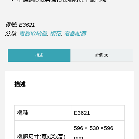
貨號:
E3621
分類:
,
,
電器收納櫃
櫻花
電器配備
描述
評價 (0)
描述
機種
E3621
596 × 530 ×596
機體尺寸(寬x深x高)
mm