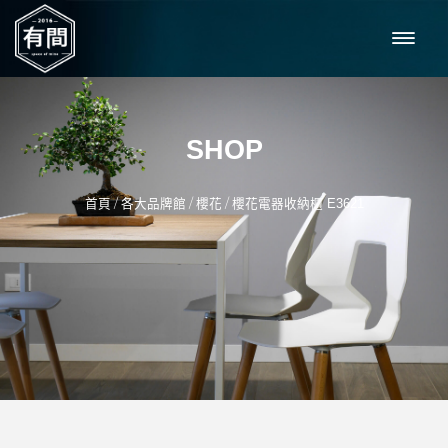
SHOP
/
/
/
首頁
各大品牌館
櫻花
櫻花電器收納櫃 E3621