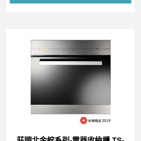
莊頭北金綻系列-電器收納櫃 TS-