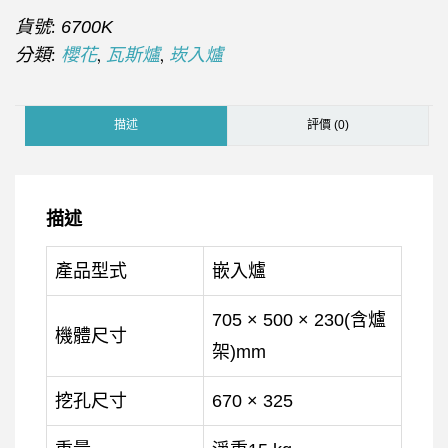
貨號:
6700K
分類:
,
,
櫻花
瓦斯爐
崁入爐
描述
評價 (0)
描述
產品型式
嵌入爐
705 × 500 × 230(含爐
機體尺寸
架)mm
挖孔尺寸
670 × 325