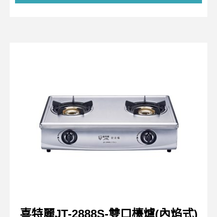
喜特麗JT-2888S-雙口檯爐(內焰式)