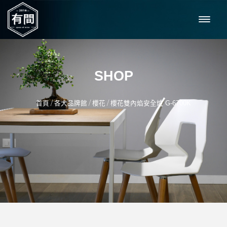
SHOP
/
/
/
首頁
各大品牌館
櫻花
櫻花雙內焰安全爐 G-6700K