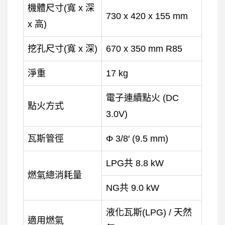
機體尺寸(寬 x 深
730 x 420 x 155 mm
x 高)
挖孔尺寸(寬 x 深)
670 x 350 mm R85
淨重
17 kg
電子連續點火 (DC
點火方式
3.0V)
瓦斯管徑
Φ 3/8′ (9.5 mm)
LPG共 8.8 kW
燃氣總消耗量
NG共 9.0 kW
液化瓦斯(LPG) / 天然
適用燃氣