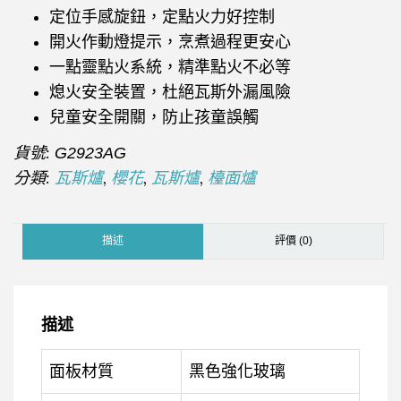
定位手感旋鈕，定點火力好控制
開火作動燈提示，烹煮過程更安心
一點靈點火系統，精準點火不必等
熄火安全裝置，杜絕瓦斯外漏風險
兒童安全開關，防止孩童誤觸
貨號:
G2923AG
分類:
,
,
,
瓦斯爐
櫻花
瓦斯爐
檯面爐
描述
評價 (0)
描述
面板材質
黑色強化玻璃