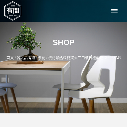
SHOP
/
/
/
首頁
各大品牌館
櫻花
櫻花聚熱焱雙炫火二口玻璃檯面爐 G2923AG