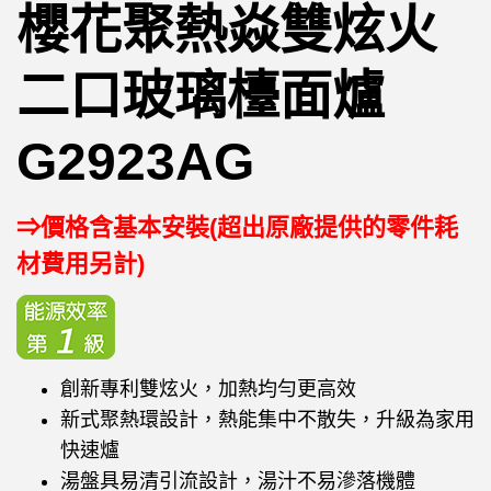
櫻花聚熱焱雙炫火
二口玻璃檯面爐
G2923AG
⇒價格含基本安裝(超出原廠提供的零件耗
材費用另計)
創新專利雙炫火，加熱均勻更高效
新式聚熱環設計，熱能集中不散失，升級為家用
快速爐
湯盤具易清引流設計，湯汁不易滲落機體