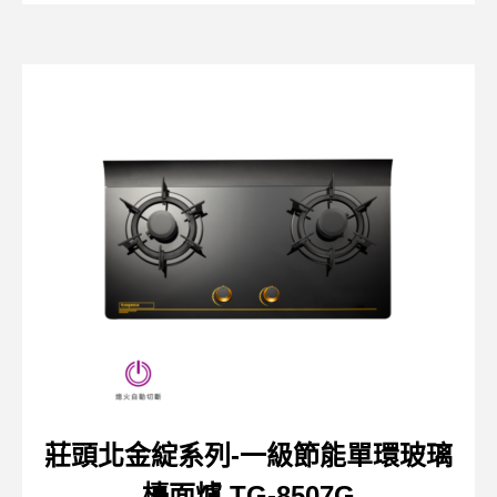
莊頭北金綻系列-一級節能單環玻璃
檯面爐 TG-8507G