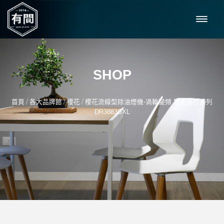
SHOP
/
/
/
首頁
各大品牌館
櫻花
櫻花流線型除油煙機-渦輪變頻 智能風控系列
DR3883SXL