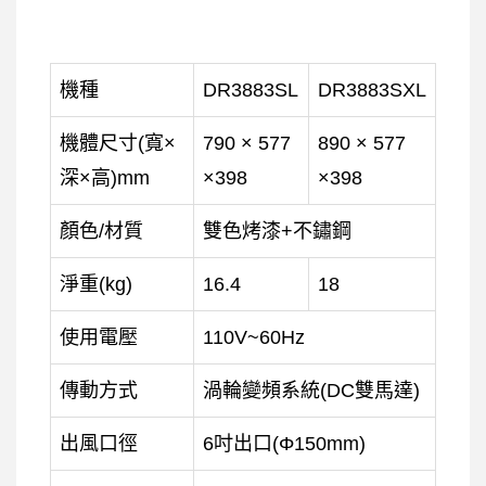
機種
DR3883SL
DR3883SXL
機體尺寸(寬×
790 × 577
890 × 577
深×高)mm
×398
×398
顏色/材質
雙色烤漆+不鏽鋼
淨重(kg)
16.4
18
使用電壓
110V~60Hz
傳動方式
渦輪變頻系統(DC雙馬達)
出風口徑
6吋出口(Φ150mm)