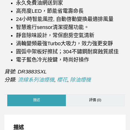
永久免費油網送到家
高亮度LED，節能省電壽命長
24小時智能風控, 自動啓動變換最適排風量
智慧進行sensor清潔提醒功能。
靜音除味設計，常保廚房空氣清新
渦輪變頻最強Turbo大吸力，效力強更安靜
圓弧中架板好擦拭；304不鏽鋼耐腐蝕質感佳
電子藍色冷光按鍵，時尚好操作
貨號:
DR3883SXL
分類:
,
,
流線系列油煙機
櫻花
除油煙機
描述
評價 (0)
描述