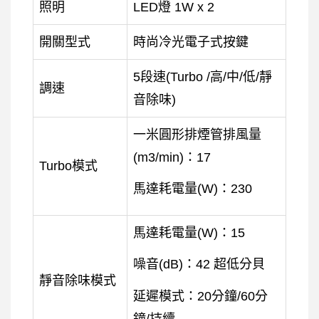
照明
LED燈 1W x 2
開關型式
時尚冷光電子式按鍵
5段速(Turbo /高/中/低/靜
調速
音除味)
一米圓形排煙管排風量
(m
3
/min)：17
Turbo模式
馬達耗電量(W)：230
馬達耗電量(W)：15
噪音(dB)：42 超低分貝
靜音除味模式
延遲模式：20分鐘/60分
鐘/持續