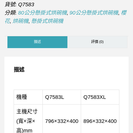
貨號:
Q7583
分類:
,
,
80公分懸掛式烘碗機
90公分懸掛式烘碗機
櫻
,
,
花
烘碗機
懸掛式烘碗機
描述
評價 (0)
描述
機種
Q7583L
Q7583XL
主機尺寸
(寬×深×
796×332×400
896×332×400
高)mm