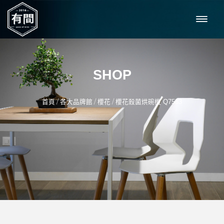
SHOP
/
/
/
首頁
各大品牌館
櫻花
櫻花殺菌烘碗機 Q7583