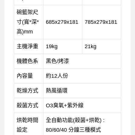
碗籃架尺
寸(寬*深*
685x279x181
785x279x181
高)mm
主機淨重
19kg
21kg
機體色系
黑色/烤漆
內容量
約12人份
乾燥方式
熱風循環
殺菌方式
O3臭氧+紫外線
烘乾時間
全自動功能(殺菌+烘乾) :
設定
80/60/40 分鐘三種模式