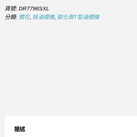
貨號:
DR7796SXL
分類:
,
,
櫻花
除油煙機
歐化倒T型油煙機
描述