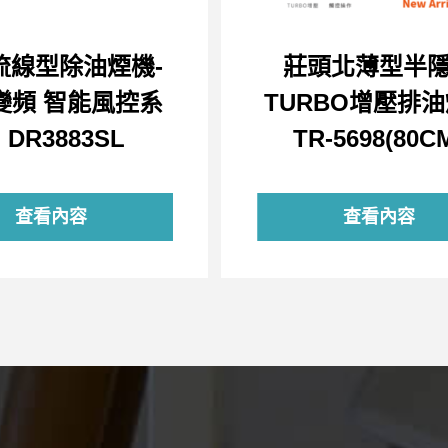
流線型除油煙機-
莊頭北薄型半
變頻 智能風控系
TURBO增壓排
 DR3883SL
TR-5698(80C
查看內容
查看內容