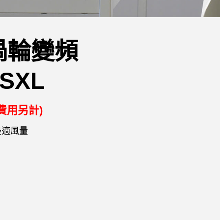
渦輪變頻
SXL
費用另計)
最適風量