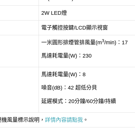
2W LED燈
電子觸控按鍵/LCD顯示視窗
3
一米圓形排煙管排風量(m
/min)：17
馬達耗電量(W)：230
馬達耗電量(W)：8
噪音(dB)：42 超低分貝
延遲模式：20分鐘/60分鐘/持續
油煙機風量標示說明，
詳情內容請點我
。