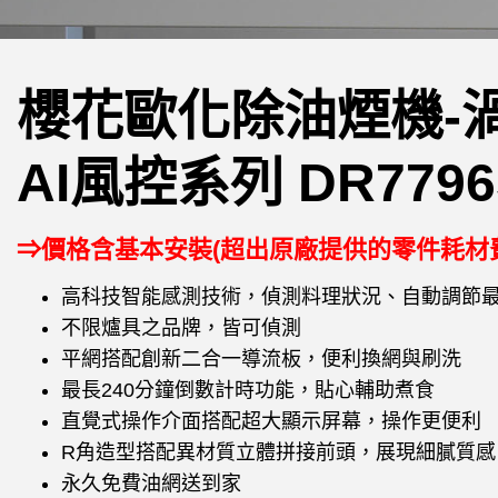
櫻花歐化除油煙機-
AI風控系列 DR7796
⇒價格含基本安裝(超出原廠提供的零件耗材
高科技智能感測技術，偵測料理狀況、自動調節
不限爐具之品牌，皆可偵測
平網搭配創新二合一導流板，便利換網與刷洗
最長240分鐘倒數計時功能，貼心輔助煮食
直覺式操作介面搭配超大顯示屏幕，操作更便利
R角造型搭配異材質立體拼接前頭，展現細膩質感
永久免費油網送到家