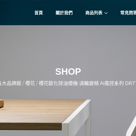
首頁
關於我們
商品列表
常見問
SHOP
/
/
各大品牌館
櫻花
櫻花歐化除油煙機-渦輪變頻 AI風控系列 DR77