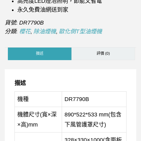
高亮度LED燈泡照明，節能又省電
永久免費油網送到家
貨號:
DR7790B
分類:
,
,
櫻花
除油煙機
歐化倒T型油煙機
描述
評價 (0)
描述
機種
DR7790B
機體尺寸(寬×深
890*522*533 mm(包含
×高)mm
下風管護罩尺寸)
328×330×1000(含面板