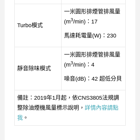
一米圓形排煙管排風量
3
(m
/min)：17
Turbo模式
馬達耗電量(W)：230
一米圓形排煙管排風量
3
(m
/min)：4
靜音除味模式
噪音(dB)：42 超低分貝
備註：2019年1月起，依CNS3805法規調
整除油煙機風量標示說明，
詳情內容請點
我
。