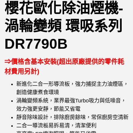
櫻花歐化除油煙機-
渦輪變頻 環吸系列
DR7790B
⇒價格含基本安裝(超出原廠提供的零件耗
材費用另計)
新進化二合一形導流板，強力捕捉主力油煙區，
創造健康煮食環境
渦輪變頻系統，業界最強Turbo吸力與低噪音，
效力強更安靜，節能又省電
靜音除味設計，排除廚房餘味，常保廚房空清新
二合一導流板易拆易清，清潔便利