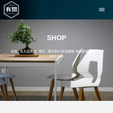
SHOP
/
/
/
首頁
各大品牌館
櫻花
櫻花歐化除油煙機-渦輪變頻 環吸系列
DR7790B