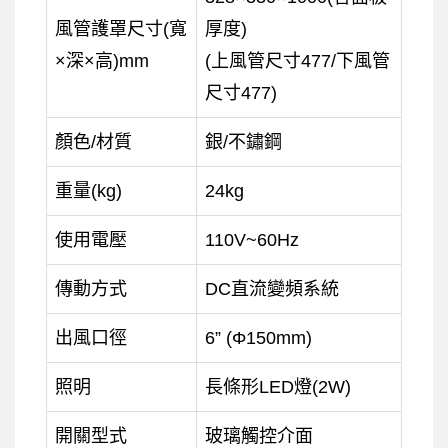
風管護罩尺寸(寬
厚度)
×深×高)mm
(上風管尺寸477/下風管
尺寸477)
顏色/材質
銀/不鏽鋼
重量(kg)
24kg
使用電壓
110V~60Hz
傳動方式
DC直流變頻系統
出風口徑
6” (Φ150mm)
照明
長條形LED燈(2W)
開關型式
玻璃觸控介面