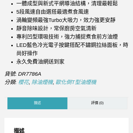
一體成型與新式平網導油結構，清理最輕鬆
5段風速自由選搭最適煮食風速
渦輪變頻最強Turbo大吸力，效力強更安靜
靜音除味設計，常保廚房空氣清新
專利凹型環吸技術，強力捕捉煮食前方油煙
LED藍色冷光電子按鍵搭配不鏽鋼拉絲面板，時
尚好操作
永久免費油網送到家
貨號:
DR7786A
分類:
,
,
櫻花
除油煙機
歐化倒T型油煙機
描述
評價 (0)
描述