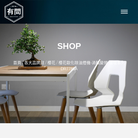
SHOP
/
/
/
首頁
各大品牌館
櫻花
櫻花歐化除油煙機-渦輪變頻 環吸系列
DR7786A