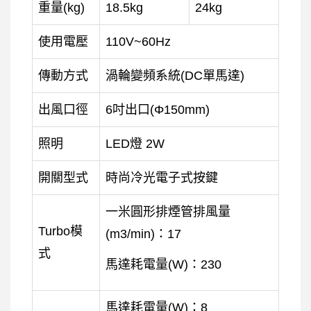
重量(kg)
18.5kg
24kg
使用電壓
110V~60Hz
傳動方式
渦輪變頻系統(DC單馬達)
出風口徑
6吋出口(Φ150mm)
照明
LED燈 2W
開關型式
時尚冷光電子式按鍵
一米圓形排煙管排風量
Turbo模
(m
3
/min)：17
式
馬達耗電量(W)：230
馬達耗電量(W)：8