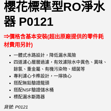
櫻花標準型RO淨水
器 P0121
⇒價格含基本安裝(超出原廠提供的零件耗
材費用另計)
一體式水路設計，降低漏水風險
四道濾心層層過濾，有效濾除水中異色、異味、
餘氯、重金屬、有機污染物、細菌等
專利濾心卡榫設計，一擰換心
搭配無鉛驗證龍頭
搭配NSF驗證儲水桶
標配漏水斷路器
貨號:
P0121