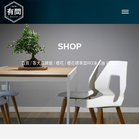
SHOP
/
/
/
首頁
各大品牌館
櫻花
櫻花標準型RO淨水器 P0121