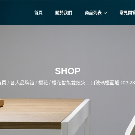
首頁
關於我們
商品列表
常見問
SHOP
/
/
/
首頁
各大品牌館
櫻花
櫻花智能雙炫火二口玻璃檯面爐 G2928