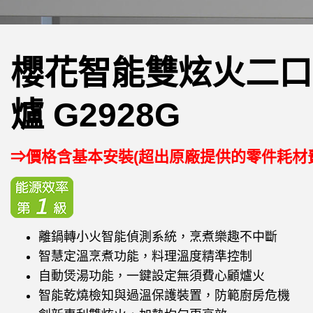
櫻花智能雙炫火二口
爐 G2928G
⇒價格含基本安裝(超出原廠提供的零件耗材
離鍋轉小火智能偵測系統，烹煮樂趣不中斷
智慧定溫烹煮功能，料理溫度精準控制
自動煲湯功能，一鍵設定無須費心顧爐火
智能乾燒檢知與過溫保護裝置，防範廚房危機