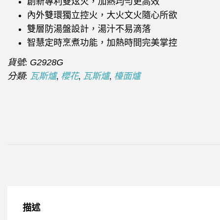
創新專利雙炫火，加熱均勻更高效
內外雙環獨立控火，大火文火隨心所欲
雙層防湯盤設計，湯汁不易滴落
智慧定時烹煮功能，加熱時間完美掌控
貨號:
G2928G
分類:
,
,
,
瓦斯爐
櫻花
瓦斯爐
檯面爐
描述