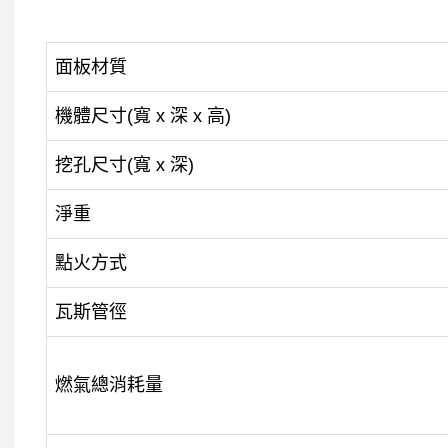
面板材質
機體尺寸(寬 x 深 x 高)
挖孔尺寸(寬 x 深)
淨重
點火方式
瓦斯管徑
燃氣總消耗量