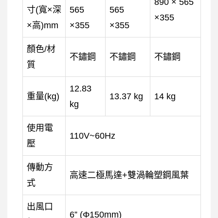
890 × 565
寸(寬×深
565
565
×355
×高)mm
×355
×355
顏色/材
不鏽鋼
不鏽鋼
不鏽鋼
質
12.83
重量(kg)
13.37 kg
14 kg
kg
使用電
110V~60Hz
壓
傳動方
高速二極馬達+雙渦輪塑鋼風葉
式
出風口
6” (Φ150mm)