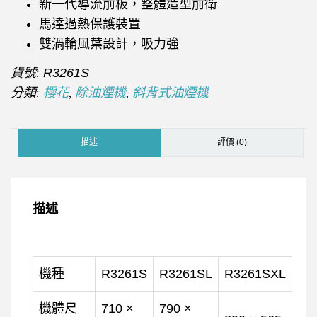
新一代導流前板，整體造型前衛
馬達過熱保護裝置
雙渦輪風葉設計，吸力強
貨號:
R3261S
分類:
,
,
櫻花
除油煙機
斜背式油煙機
描述
評價 (0)
描述
機種
R3261S
R3261SL
R3261SXL
機體尺
710 ×
790 ×