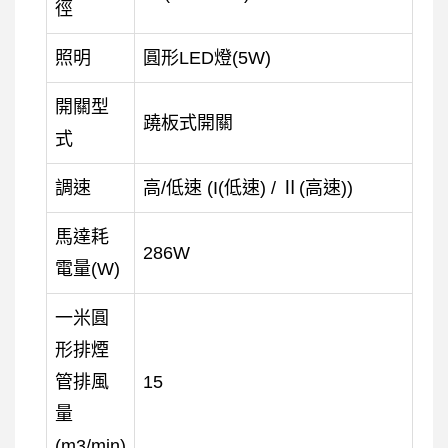
徑
照明
圓形LED燈(5W)
開關型
蹺板式開關
式
調速
高/低速 (Ι(低速) / Ⅱ(高速))
馬達耗
286W
電量(W)
一米圓
形排煙
管排風
15
量
(m
3
/min)