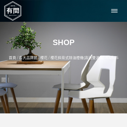
SHOP
/
/
/
首頁
各大品牌館
櫻花
櫻花斜背式除油煙機(高速雙渦輪) R3261S