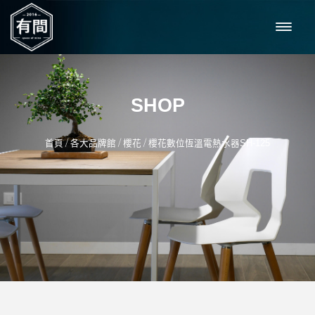
SHOP
/
/
/
首頁
各大品牌館
櫻花
櫻花數位恆溫電熱水器SH-125