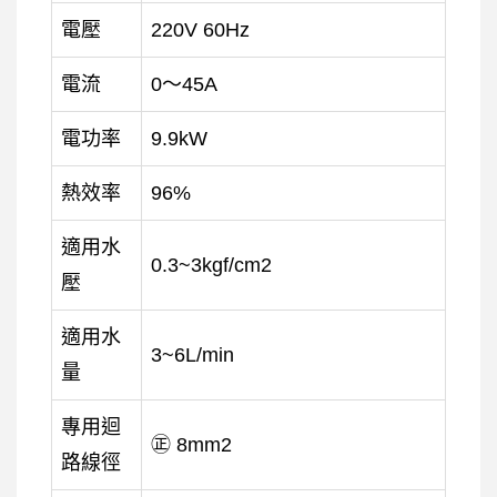
電壓
220V 60Hz
電流
0～45A
電功率
9.9kW
熱效率
96%
適用水
0.3~3kgf/cm2
壓
適用水
3~6L/min
量
專用迴
㊣ 8mm2
路線徑