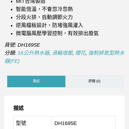
MIT台灣製造
智能恆溫，不會忽冷忽熱
分段火排，自動調節火力
逆風檔板設計，防堵強風灌入
微電腦風壓學習控制，有效排出廢氣
貨號:
DH1695E
分類:
,
,
,
16公升熱水器
渦輪增壓
櫻花
強制排氣型熱水
器(FE)
描述
評價 (0)
描述
型號
DH1695E