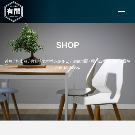
SHOP
/
/
/
/
首頁
熱水器
強制排氣型熱水器(FE)
渦輪增壓
櫻花四季溫渦輪增壓熱
水器 DH1695E