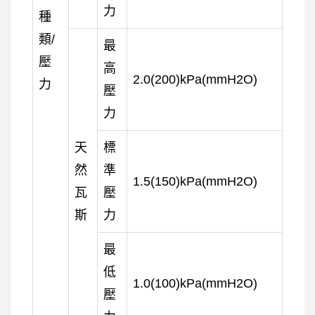
力
種
類/
最
壓
高
2.0(200)kPa(mmH2O)
力
壓
力
天
標
然
準
1.5(150)kPa(mmH2O)
瓦
壓
斯
力
最
低
1.0(100)kPa(mmH2O)
壓