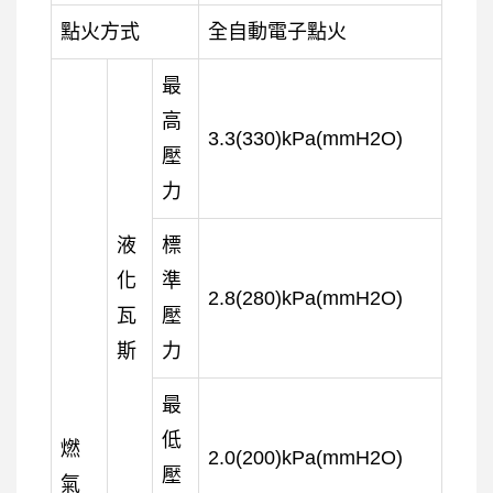
點火方式
全自動電子點火
最
高
3.3(330)kPa(mmH2O)
壓
力
液
標
化
準
2.8(280)kPa(mmH2O)
瓦
壓
斯
力
最
低
燃
2.0(200)kPa(mmH2O)
壓
氣