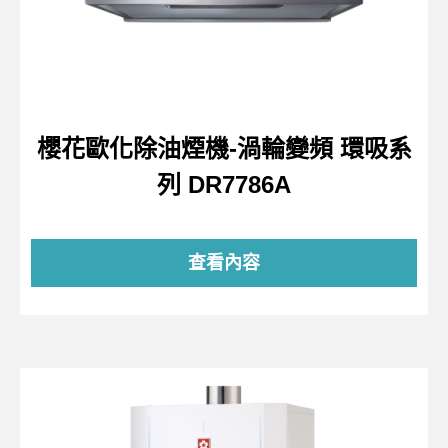
櫻花歐化除油煙機-渦輪變頻 環吸系
列 DR7786A
查看內容