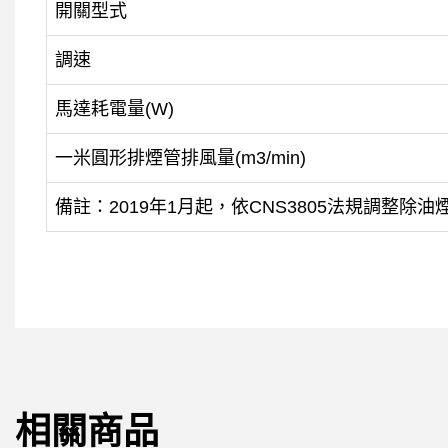
開關型式
調速
馬達耗電量(W)
一米圓形排煙管排風量(m
3/
min)
備註：2019年1月起，依CNS3805法規調整除
相關商品