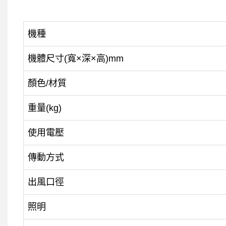
機種
機體尺寸(寬×深×高)mm
顏色/材質
重量(kg)
使用電壓
傳動方式
出風口徑
照明