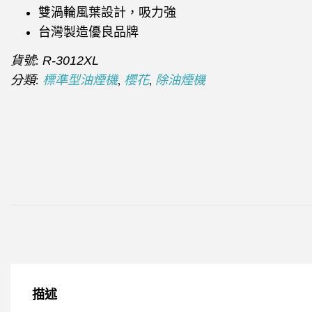
雙渦輪風葉設計，吸力強
台灣製造優良品牌
貨號:
R-3012XL
分類:
,
,
標準型油煙機
櫻花
除油煙機
描述