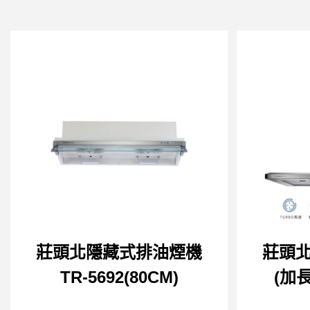
莊頭北隱藏式排油煙機
莊頭
TR-5692(80CM)
(加長