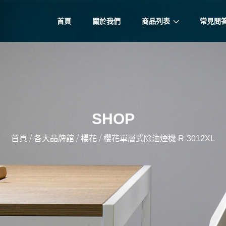
首頁
關於我們
商品列表
常見問
SHOP
/
/
/
首頁
各大品牌館
櫻花
櫻花單層式除油煙機 R-3012XL