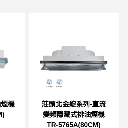
油煙機
莊頭北金綻系列-直流
M)
變頻隱藏式排油煙機
TR-5765A(80CM)