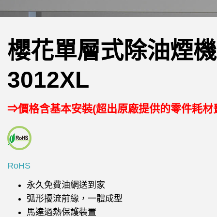
櫻花單層式除油煙機 
3012XL
⇒價格含基本安裝(超出原廠提供的零件耗材
RoHS
永久免費油網送到家
弧形擾流前緣，一體成型
馬達過熱保護裝置