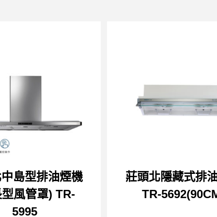
北中島型排油煙機
莊頭北隱藏式排
型風管罩) TR-
TR-5692(90C
5995