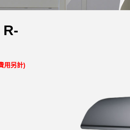
R-
費用另計)