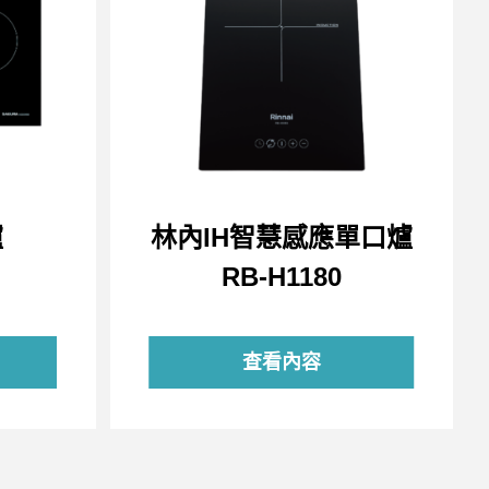
爐
林內IH智慧感應單口爐
RB-H1180
查看內容