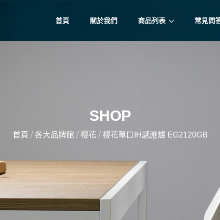
首頁
關於我們
商品列表
常見問
SHOP
/
/
/
首頁
各大品牌館
櫻花
櫻花單口IH感應爐 EG2120GB