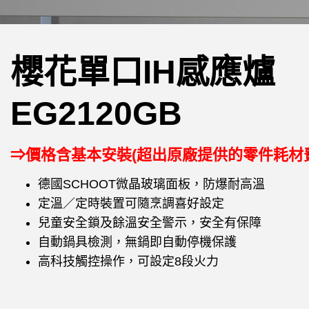
櫻花單口IH感應爐
EG2120GB
⇒價格含基本安裝(超出原廠提供的零件耗材
德國SCHOOT微晶玻璃面板，防爆耐高溫
定溫／定時裝置可隨烹調喜好設定
兒童安全鎖及餘溫安全警示，安全有保障
自動鍋具檢測，無鍋即自動停機保護
高科技觸控操作，可設定8段火力