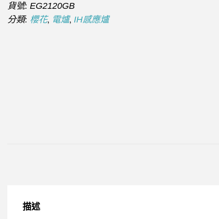
貨號:
EG2120GB
分類:
,
,
櫻花
電爐
IH感應爐
描述