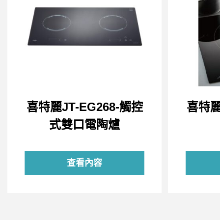
喜特麗JT-EG268-觸控
喜特麗
式雙口電陶爐
查看內容