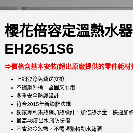
櫻花倍容定溫熱水器(
EH2651S6
⇒價格含基本安裝(超出原廠提供的零件耗材
上網登錄免費送安檢
不鏽鋼外桶，堅固又耐用
多重安全防護設計
符合2015年新節能法規
獨家專利集熱網加熱設計，加倍熱水量，快速加
最高48度出水溫防燙傷
不會忽冷忽熱，不需頻繁轉動水龍頭