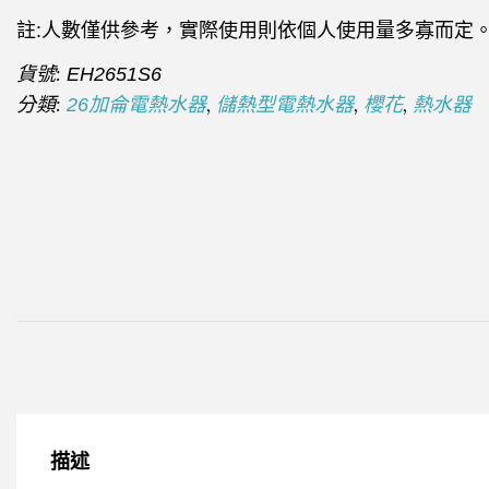
註:人數僅供參考，實際使用則依個人使用量多寡而定
貨號:
EH2651S6
分類:
,
,
,
26加侖電熱水器
儲熱型電熱水器
櫻花
熱水器
描述