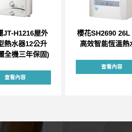
JT-H1216屋外
櫻花SH2690 26
型熱水器12公升
高效智能恆溫熱
麗全機三年保固)
查看內容
查看內容