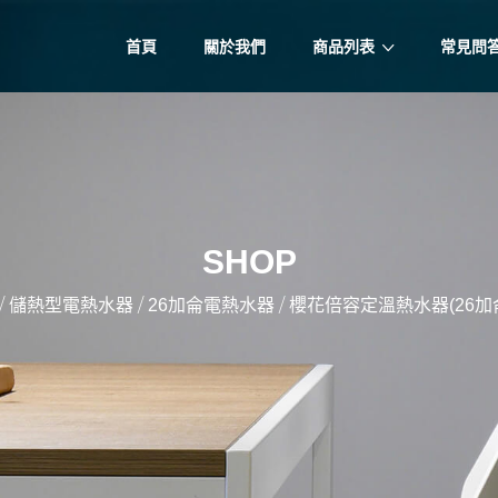
首頁
關於我們
商品列表
常見問
SHOP
/
/
/
儲熱型電熱水器
26加侖電熱水器
櫻花倍容定溫熱水器(26加侖)