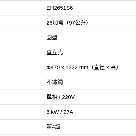
EH2651S6
26加侖（97公升）
圓型
直立式
Φ470 x 1332 mm（直徑 x 高）
不鏽鋼
單相 / 220V
6 kW / 27A
第4級