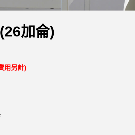
26加侖)
費用另計)
熱