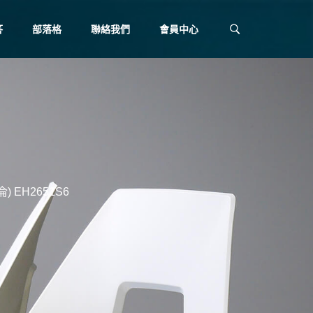
答
部落格
聯絡我們
會員中心
 EH2651S6