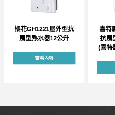
櫻花GH1221屋外型抗
喜特麗
風型熱水器12公升
抗風
(喜特
查看內容