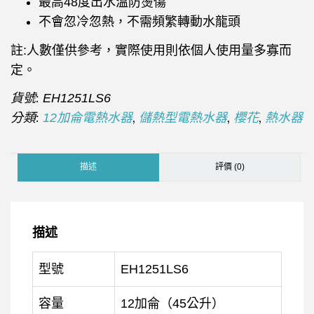
最高48度出水溫防燙傷
不會忽冷忽熱，不需頻繁轉動水龍頭
註:人數僅供參考，實際使用則依個人使用量多寡而
定。
貨號:
EH1251LS6
分類:
,
,
,
12加侖電熱水器
儲熱型電熱水器
櫻花
熱水器
描述
評價 (0)
描述
型號
EH1251LS6
容量
12加侖（45公升）