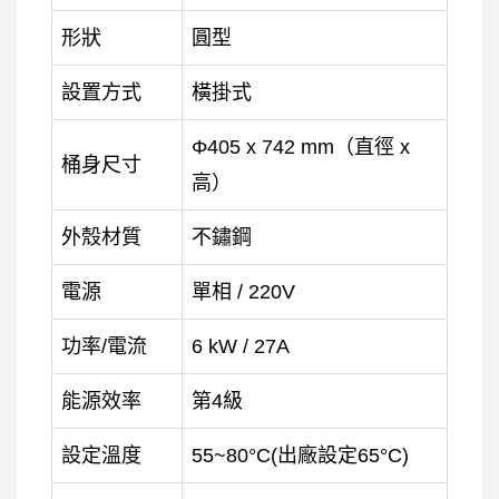
形狀
圓型
設置方式
橫掛式
Φ405 x 742 mm（直徑 x
桶身尺寸
高）
外殼材質
不鏽鋼
電源
單相 / 220V
功率/電流
6 kW / 27A
能源效率
第4級
設定溫度
55~80°C(出廠設定65°C)