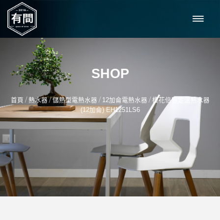
SHOP
/
/
/
/
首頁
熱水器
儲熱型電熱水器
12加侖電熱水器
櫻花倍容定溫熱水器
(12加侖) EH1251LS6