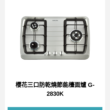
櫻花三口防乾燒節能檯面爐 G-
2830K