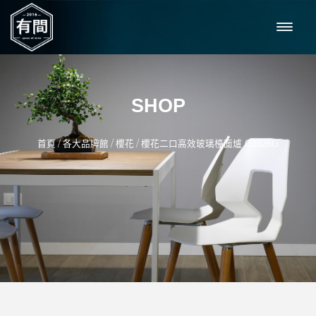
SHOP
/
/
/
首頁
各大品牌館
櫻花
櫻花二口高效玻璃檯面爐 G2826G