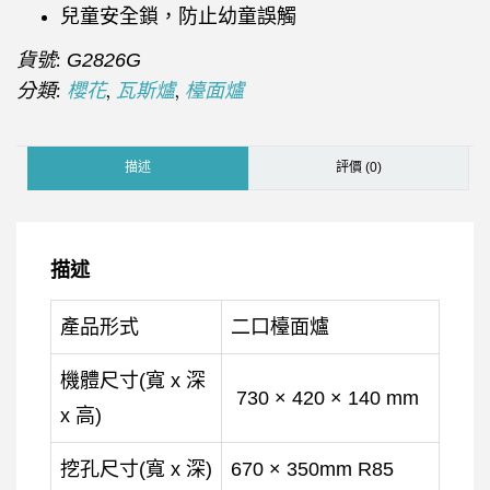
兒童安全鎖，防止幼童誤觸
貨號:
G2826G
分類:
,
,
櫻花
瓦斯爐
檯面爐
描述
評價 (0)
描述
產品形式
二口檯面爐
機體尺寸(寬 x 深
730 × 420 × 140 mm
x 高)
挖孔尺寸(寬 x 深)
670 × 350mm R85