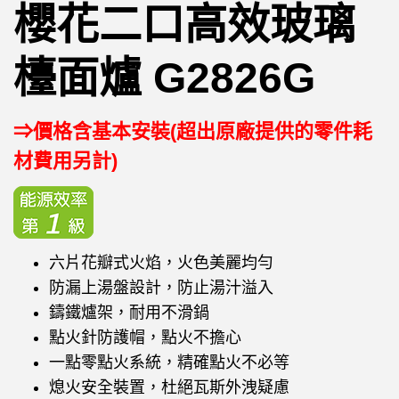
櫻花二口高效玻璃
檯面爐 G2826G
⇒價格含基本安裝(超出原廠提供的零件耗
材費用另計)
六片花瓣式火焰，火色美麗均勻
防漏上湯盤設計，防止湯汁溢入
鑄鐵爐架，耐用不滑鍋
點火針防護帽，點火不擔心
一點零點火系統，精確點火不必等
熄火安全裝置，杜絕瓦斯外洩疑慮