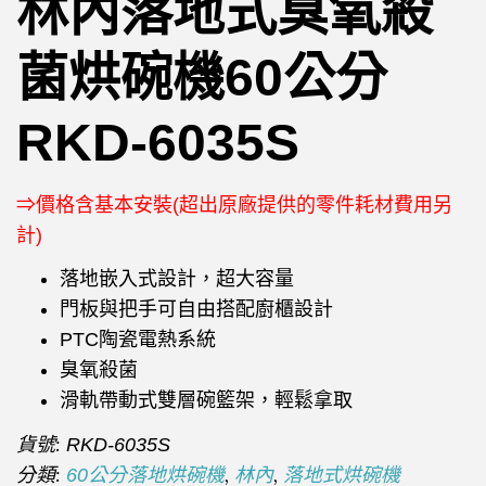
林內落地式臭氧殺
菌烘碗機60公分
RKD-6035S
⇒價格含基本安裝(超出原廠提供的零件耗材費用另
計)
落地嵌入式設計，超大容量
門板與把手可自由搭配廚櫃設計
PTC陶瓷電熱系統
臭氧殺菌
滑軌帶動式雙層碗籃架，輕鬆拿取
貨號:
RKD-6035S
分類:
,
,
60公分落地烘碗機
林內
落地式烘碗機