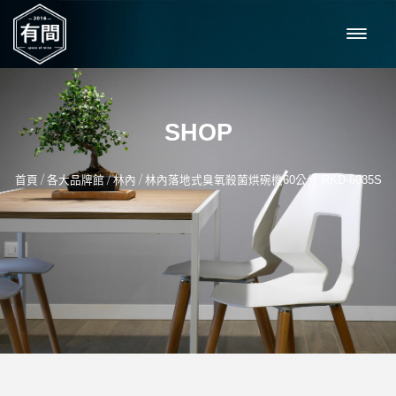
SHOP
/
/
/
首頁
各大品牌館
林內
林內落地式臭氧殺菌烘碗機60公分 RKD-6035S