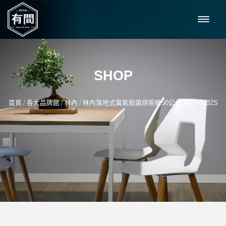
SHOP
/
/
/
首頁
各大品牌館
林內
林內落地式臭氧殺菌烘碗機50公分 RKD-5032S