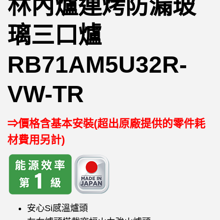
林內爐連烤防漏玻
璃三口爐
RB71AM5U32R-
VW-TR
⇒價格含基本安裝(超出原廠提供的零件耗
材費用另計)
安心Si感溫爐頭