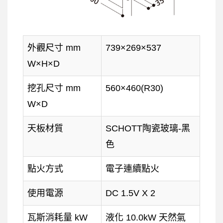
外觀尺寸 mm
739×269×537
W×H×D
挖孔尺寸 mm
560×460(R30)
W×D
天板材質
SCHOTT陶瓷玻璃-黑
色
點火方式
電子連續點火
使用電源
DC 1.5V X 2
瓦斯消耗量 kW
液化 10.0kW 天然氣