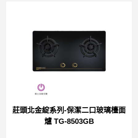
莊頭北金綻系列-保潔二口玻璃檯面
爐 TG-8503GB