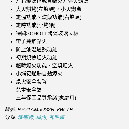
左右爐頭搭載寬幅火力強火爐頭
大火烘烤(左爐頭)，小火燉煮
定溫功能、炊飯功能(右爐頭)
定時功能(小烤箱)
德國SCHOTT陶瓷玻璃天板
電子連續點火
防止油溫過熱功能
初期燒焦熄火功能
超時熄火功能、空燒熄火
小烤箱過熱自動熄火
熄火安全裝置
兒童安全鎖
三年保固品質承諾(家庭用)
貨號:
RB71AM5U32R-VW-TR
分類:
,
,
爐連烤
林內
瓦斯爐