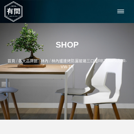
SHOP
/
/
/
首頁
各大品牌館
林內
林內爐連烤防漏玻璃三口爐RB71AM5U32R-
VW-TR