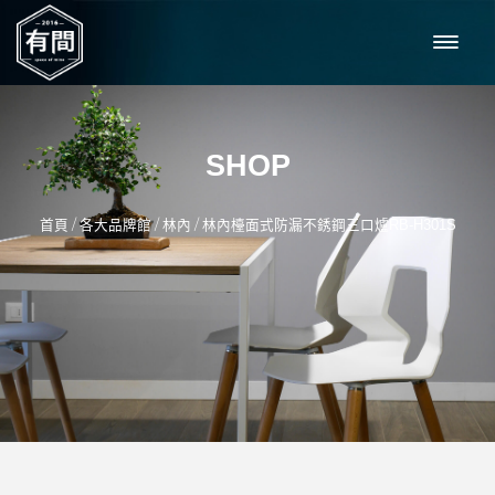
SHOP
/
/
/
首頁
各大品牌館
林內
林內檯面式防漏不銹鋼三口爐RB-H301S