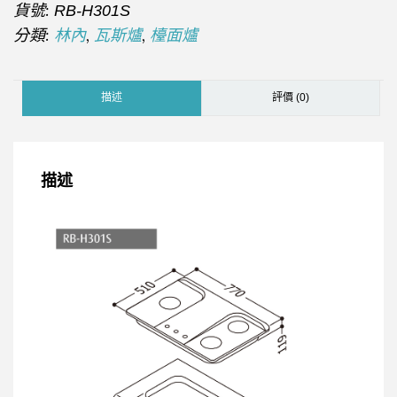
貨號:
RB-H301S
分類:
,
,
林內
瓦斯爐
檯面爐
描述
評價 (0)
描述