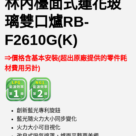
林內檯面式蓮花玻
璃雙口爐RB-
F2610G(K)
⇒價格含基本安裝(超出原廠提供的零件耗
材費用另計)
創新藍光專利旋鈕
藍光隨火力大小同步變化
火力大小可目視化
改良式吸氣遮罩，爐面平整更美觀