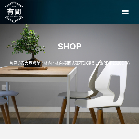
SHOP
/
/
/
首頁
各大品牌館
林內
林內檯面式蓮花玻璃雙口爐RB-F2610G(K)