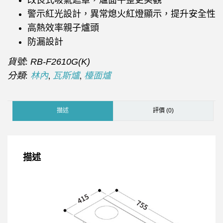
警示紅光設計，異常熄火紅燈顯示，提升安全性
高熱效率親子爐頭
防漏設計
貨號:
RB-F2610G(K)
分類:
,
,
林內
瓦斯爐
檯面爐
描述
評價 (0)
描述