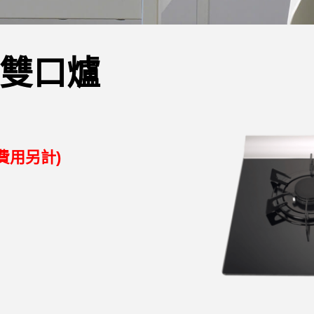
雙口爐
費用另計)