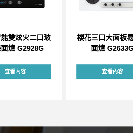
智能雙炫火二口玻
櫻花三口大面板
面爐 G2928G
面爐 G2633
查看內容
查看內容