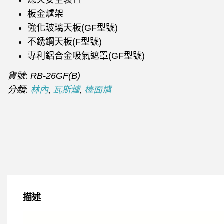
板金爐架
強化玻璃天板(GF型號)
不銹鋼天板(F型號)
專利鋁合金吸氣遮罩(GF型號)
貨號:
RB-26GF(B)
分類:
,
,
林內
瓦斯爐
檯面爐
描述