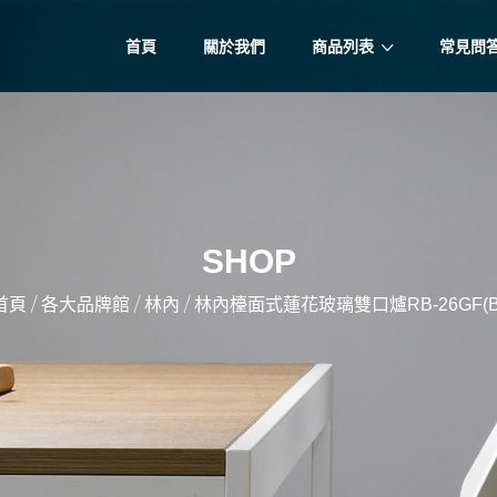
首頁
關於我們
商品列表
常見問
SHOP
/
/
/
首頁
各大品牌館
林內
林內檯面式蓮花玻璃雙口爐RB-26GF(B