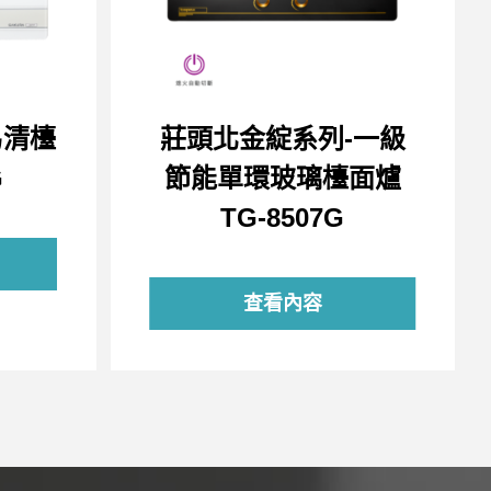
易清檯
莊頭北金綻系列-一級
G
節能單環玻璃檯面爐
TG-8507G
查看內容