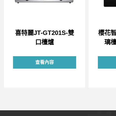
喜特麗JT-GT201S-雙
櫻花
口檯爐
璃檯
查看內容