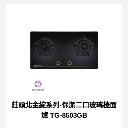
莊頭北金綻系列-保潔二口玻璃檯面
爐 TG-8503GB