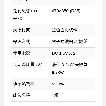
挖孔尺寸 mm
670×350 (R85)
W×D
天板材質
黑色強化玻璃
點火方式
電子連續點火(輕鬆)
使用電源
DC 1.5V X 2
瓦斯消耗量 kW
液化 8.2kW 天然氣
8.7kW
標示熱效率
52.0%
能效分級
1級