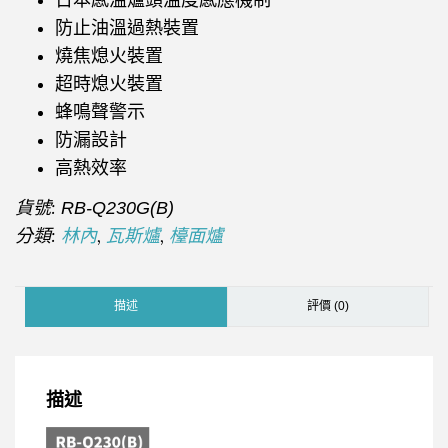
防止油溫過熱裝置
燒焦熄火裝置
超時熄火裝置
蜂鳴聲警示
防漏設計
高熱效率
貨號:
RB-Q230G(B)
分類:
,
,
林內
瓦斯爐
檯面爐
描述
評價 (0)
描述