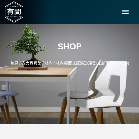
SHOP
/
/
/
首頁
各大品牌館
林內
林內檯面式感溫玻璃雙口爐RB-Q230G(B)