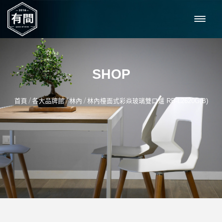
SHOP
/
/
/
首頁
各大品牌館
林內
林內檯面式彩焱玻璃雙口爐 RB-L2620G(B)