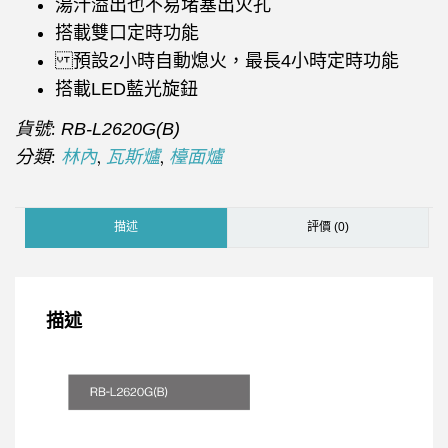
湯汁溢出也不易堵塞出火孔
搭載雙口定時功能
預設2小時自動熄火，最長4小時定時功能
搭載LED藍光旋鈕
貨號:
RB-L2620G(B)
分類:
,
,
林內
瓦斯爐
檯面爐
描述
評價 (0)
描述