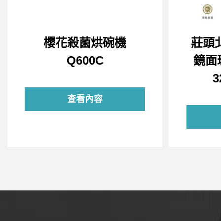
櫻花殺菌烘碗機
莊頭
Q600C
鏡面
3
查看內容