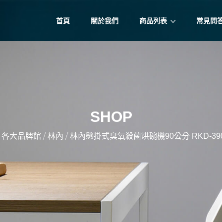
首頁
關於我們
商品列表
常見問
SHOP
/
/
/
各大品牌館
林內
林內懸掛式臭氧殺菌烘碗機90公分 RKD-390