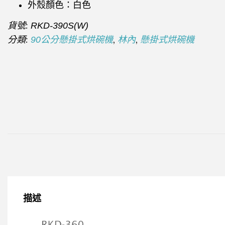
外殼顏色：白色
貨號:
RKD-390S(W)
分類:
,
,
90公分懸掛式烘碗機
林內
懸掛式烘碗機
描述