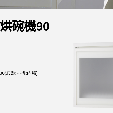
烘碗機90
0(底盤:PP聚丙烯)