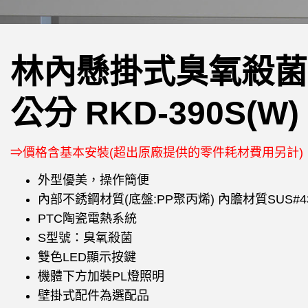
林內懸掛式臭氧殺菌
公分 RKD-390S(W)
⇒價格含基本安裝(超出原廠提供的零件耗材費用另計)
外型優美，操作簡便
內部不銹鋼材質(底盤:PP聚丙烯) 內膽材質SUS#43
PTC陶瓷電熱系統
S型號：臭氧殺菌
雙色LED顯示按鍵
機體下方加裝PL燈照明
壁掛式配件為選配品