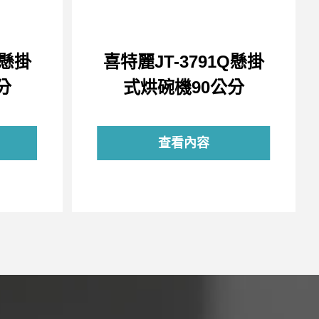
Q懸掛
喜特麗JT-3791Q懸掛
分
式烘碗機90公分
查看內容