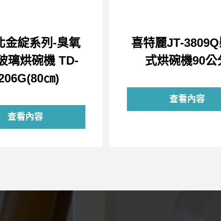
北金綻系列-臭氧
喜特麗JT-3809
玻璃烘碗機 TD-
式烘碗機90公
206G(80㎝)
查看內容
查看內容