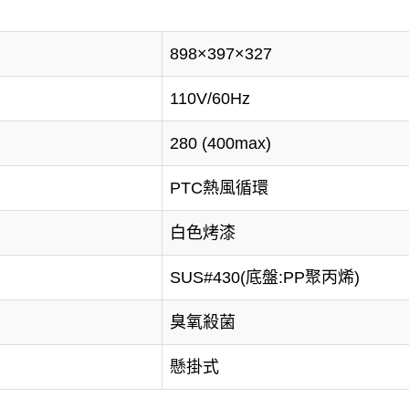
898×397×327
110V/60Hz
280 (400max)
PTC熱風循環
白色烤漆
SUS#430(底盤:PP聚丙烯)
臭氧殺菌
懸掛式