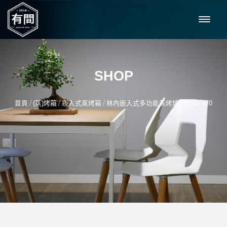
SHOP
/
/
/
首頁
(蒸)烤箱
崁入式蒸烤箱
林內嵌入式多功能蒸烤爐 RBSO-970