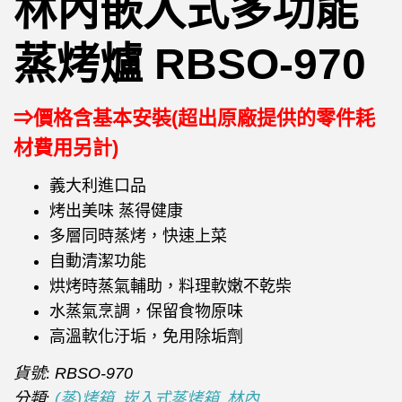
林內嵌入式多功能
蒸烤爐 RBSO-970
⇒價格含基本安裝(超出原廠提供的零件耗
材費用另計)
義大利進口品
烤出美味 蒸得健康
多層同時蒸烤，快速上菜
自動清潔功能
烘烤時蒸氣輔助，料理軟嫩不乾柴
水蒸氣烹調，保留食物原味
高溫軟化汙垢，免用除垢劑
貨號:
RBSO-970
分類:
,
,
(蒸)烤箱
崁入式蒸烤箱
林內