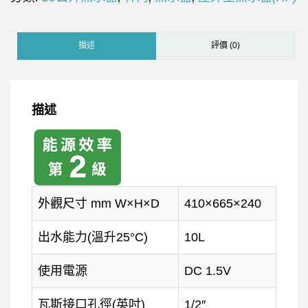
描述
評價 (0)
描述
外觀尺寸 mm W×H×D
410×665×240
出水能力(溫升25°C)
10L
使用電源
DC 1.5V
瓦斯接口孔徑(英吋)
1/2″