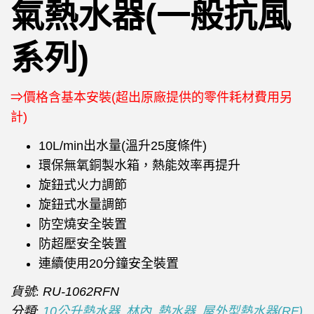
氣熱水器(一般抗風
系列)
⇒價格含基本安裝(超出原廠提供的零件耗材費用另
計)
10L/min出水量(溫升25度條件)
環保無氧銅製水箱，熱能效率再提升
旋鈕式火力調節
旋鈕式水量調節
防空燒安全裝置
防超壓安全裝置
連續使用20分鐘安全裝置
貨號:
RU-1062RFN
分類:
,
,
,
10公升熱水器
林內
熱水器
屋外型熱水器(RF)