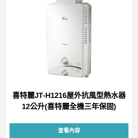
喜特麗JT-H1216屋外抗風型熱水器
12公升(喜特麗全機三年保固)
查看內容