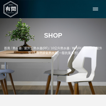
SHOP
/
/
/
/
首頁
熱水器
屋外型熱水器(RF)
10公升熱水器
林內RU-1062RFN屋外
型10L自然排氣熱水器(一般抗風系列)