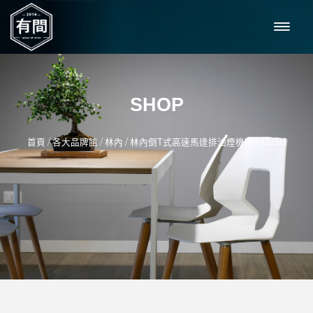
SHOP
/
/
/
首頁
各大品牌館
林內
林內倒T式高速馬達排油煙機RH-1229H