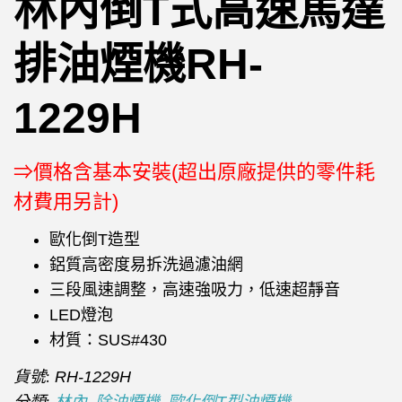
林內倒T式高速馬達
排油煙機RH-
1229H
⇒價格含基本安裝(超出原廠提供的零件耗
材費用另計)
歐化倒T造型
鋁質高密度易拆洗過濾油網
三段風速調整，高速強吸力，低速超靜音
LED燈泡
材質：SUS#430
貨號:
RH-1229H
分類:
,
,
林內
除油煙機
歐化倒T型油煙機