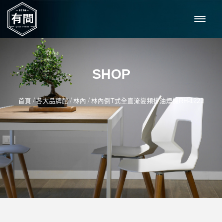
SHOP
/
/
/
首頁
各大品牌館
林內
林內倒T式全直流變頻排油煙機RH-1221