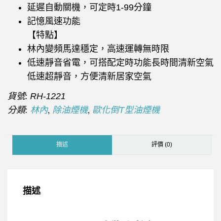
延遲自動關機，可定時1-99分鐘
記憶風速功能
【特點】
林內變頻馬達穩定，高速運轉無時限
低速靜音省電，可搭配定時功能長時間清新空氣
低速超靜音，方便清新居家空氣
貨號:
RH-1221
分類:
,
,
林內
除油煙機
歐化倒T型油煙機
描述
評價 (0)
描述