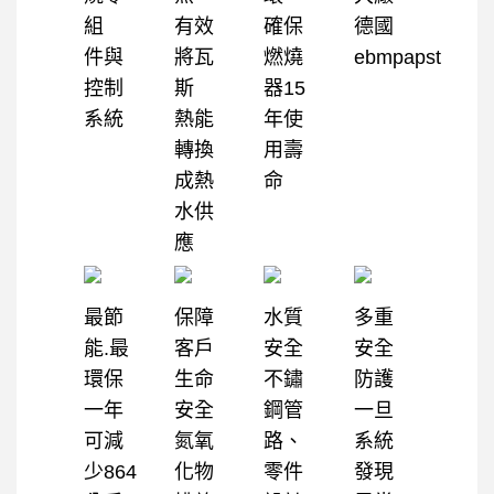
組
有效
確保
德國
件與
將瓦
燃燒
ebmpapst
控制
斯
器15
系統
熱能
年使
轉換
用壽
成熱
命
水供
應
最節
保障
水質
多重
能.最
客戶
安全
安全
環保
生命
不鏽
防護
一年
安全
鋼管
一旦
可減
氮氧
路、
系統
少864
化物
零件
發現