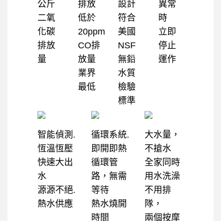
公斤
排放
設計
異常
二氧
低於
符合
時
化碳
20ppm
美國
立即
排放
CO排
NSF
停止
量
放量
無鉛
運作
業界
水質
最低
檢驗
標準
智能偵測.
循環系統.
大水量，
恆溫恆壓
即開即熱
不搶水
快速大出
循環管
全家同時
水
路，無需
用水洗澡
源源不絕.
等待
不用排
熱水供應
熱水燒開
隊，
時間
兩個按摩