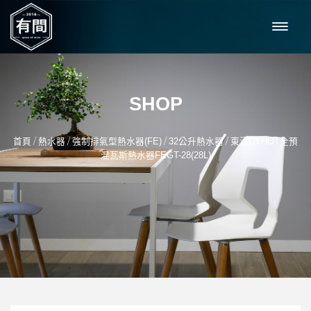
SHOP
/
/
/
/
首頁
熱水器
強制排氣型熱水器(FE)
32公升熱水器
東湧DYHOT全預
混瓦斯熱水器FEGT-28(28L)