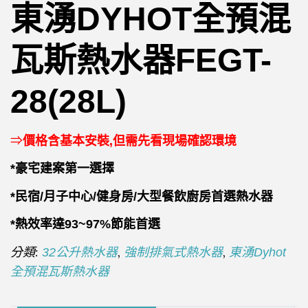
東湧DYHOT全預混
瓦斯熱水器FEGT-
28(28L)
⇒
價格含基本安裝,但需先看現場確認環境
*豪宅建案第一選擇
*民宿/月子中心/健身房/大型餐飲廚房首選熱水器
*熱效率達93~97%節能首選
分類:
,
,
32公升熱水器
強制排氣式熱水器
東湧Dyhot
全預混瓦斯熱水器