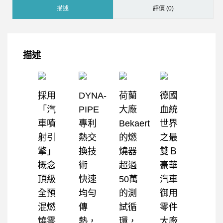
描述
評價 (0)
描述
採用
DYNA-
荷蘭
德國
「汽
PIPE
大廠
血統
車噴
專利
Bekaert
世界
射引
熱交
的燃
之最
擎」
換技
燒器
雙Ｂ
概念
術
超過
豪華
頂級
快速
50萬
汽車
全預
均勻
的測
御用
混燃
傳
試循
零件
燒零
熱，
環，
大廠