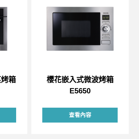
蒸烤箱
櫻花嵌入式微波烤箱
E5650
查看內容