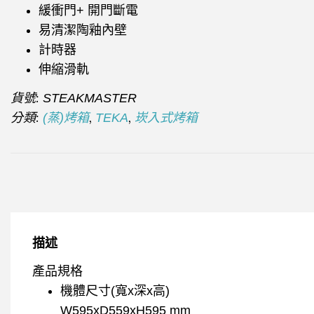
緩衝門+ 開門斷電
易清潔陶釉內壁
計時器
伸縮滑軌
貨號:
STEAKMASTER
分類:
,
,
(蒸)烤箱
TEKA
崁入式烤箱
描述
產品規格
機體尺寸(寬x深x高)
W595xD559xH595 mm