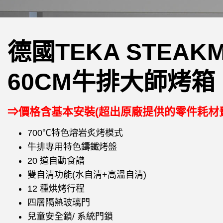
德國TEKA STEAK
60CM牛排大師烤箱
⇒價格含基本安裝(超出原廠提供的零件耗材
700℃特色熔岩炙烤模式
牛排專用特色鑄鐵烤盤
20 道自動食譜
雙自清功能(水自清+高溫自清)
12 種烘烤行程
四層隔熱玻璃門
兒童安全鎖/ 系統門鎖