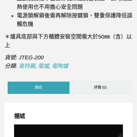
熱使用也不用擔心安全問題
電源鎖解鎖後需再解除按鍵鎖，雙重保護降低誤
觸危機
＊爐具底部與下方櫃體安裝空間需大於5
0
㎜（含）以
上
貨號:
JTEG-200
分類:
,
,
喜特麗
電爐
電陶爐
描述
評價 (0)
描述