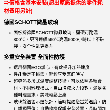
⇒價格含基本安裝(超出原廠提供的零件耗
材費用另計)
德國SCHOTT微晶玻璃
面板採德國SCHOTT微晶玻璃，堅硬可耐溫
800℃，更可連續560℃高溫5000小時以上不破
裂，安全性能更提升
多重安全裝置 全面性防護
選用德國
EGO
爐心，有效提升加熱速度
性能穩定不挑鍋，輕鬆享受烹飪時光
超導熱多段式溫度調整技術，可以依照各種食
材、不同料理模式，自由增減火力段數，滿足各
種料理需求，美味輕鬆上桌
玻璃餘溫警示燈設計，適時提醒您當前溫度，防
止誤觸燙傷；自動停機保護安全裝置，長時間加