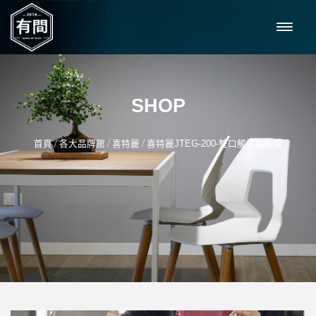
SHOP
/
/
/
首頁
各大品牌館
喜特麗
喜特麗JTEG-200-雙口觸控電陶爐