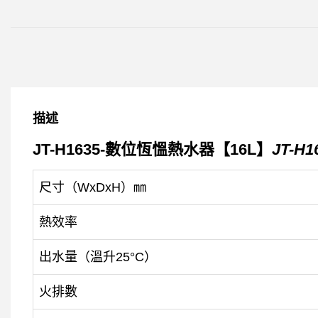
描述
JT-H1635-數位恆慍熱水器【16L】
JT-H1
尺寸（WxDxH）㎜
熱效率
出水量（溫升25°C）
火排數