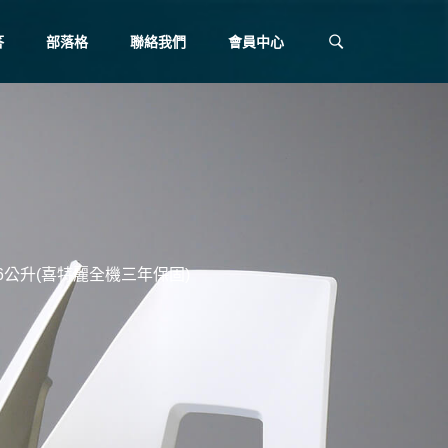
答
部落格
聯絡我們
會員中心
16公升(喜特麗全機三年保固)