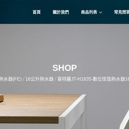
首頁
關於我們
商品列表
常見問
SHOP
/
/
水器(FE)
16公升熱水器
喜特麗JT-H1635-數位恆慍熱水器