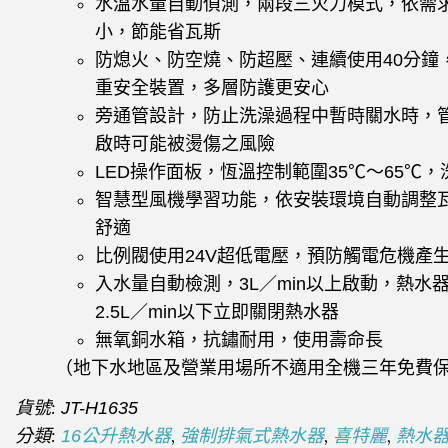
水溫水量自動偵測，兩段三火力模式，依需
小，節能省瓦斯
防熄火、防空燒、防超壓、連續使用40分鐘
重安全裝置，多層防護更安心
旁通管設計，防止洗澡過程中暫時關水時，
啟時可能被燙傷之風險
LED操作面板，恆溫控制範圍35℃～65℃
智慧型風機學習功能，依安裝環境自動調整
舒適
比例閥使用24V超低電壓，預防觸電危機產
入水量自動檢測，3L／min以上啟動，熱水
2.5L／min以下立即關閉熱水器
無氧銅水箱，抗鏽耐用，使用壽命長
（地下水地區及營業用場所不適用全機三年免費
貨號:
JT-H1635
分類:
,
,
,
16公升熱水器
強制排氣式熱水器
喜特麗
熱水