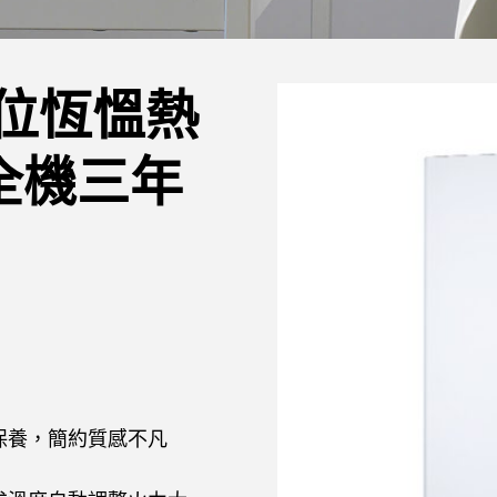
數位恆慍熱
全機三年
保養，簡約質感不凡