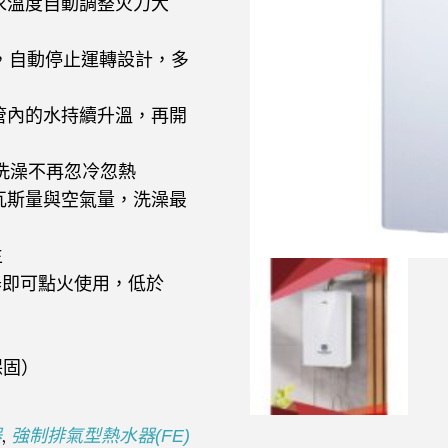
求溫度自動調整火力大
，自動停止運轉設計，多
管內的水持續升溫，再開
，洗澡不再忽冷忽熱
瓦斯量與空氣量，洗澡最
生
器即可點火使用，低於
保固）
,
器
強制排氣型熱水器(FE)