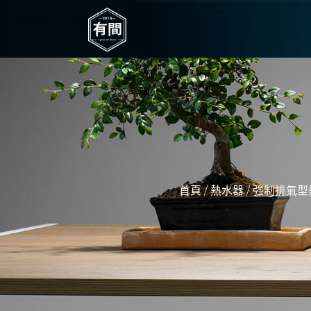
/
/
首頁
熱水器
強制排氣型熱