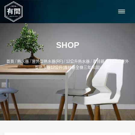
SHOP
/
/
/
/
首頁
熱水器
屋外型熱水器(RF)
12公升熱水器
喜特麗JT-H1212屋外
型熱水器12公升(喜特麗全機三年保固)