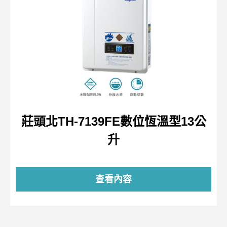
莊頭北TH-7139FE數位恆溫型13公
升
查看內容