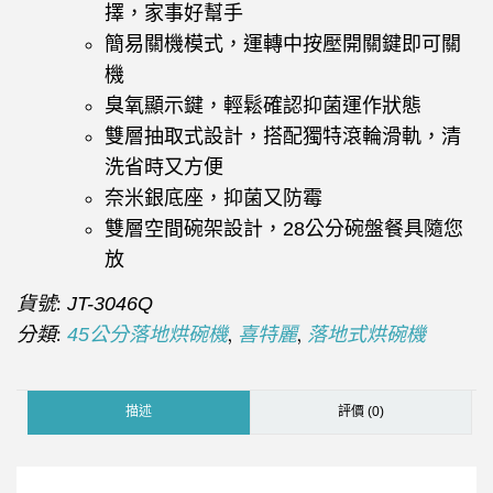
擇，家事好幫手
簡易關機模式，運轉中按壓開關鍵即可關
機
臭氧顯示鍵，輕鬆確認抑菌運作狀態
雙層抽取式設計，搭配獨特滾輪滑軌，清
洗省時又方便
奈米銀底座，抑菌又防霉
雙層空間碗架設計，
28
公分碗盤餐具隨您
放
貨號:
JT-3046Q
分類:
,
,
45公分落地烘碗機
喜特麗
落地式烘碗機
描述
評價 (0)