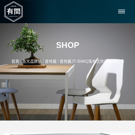
SHOP
/
/
/
首頁
各大品牌館
喜特麗
喜特麗JT-3046Q落地式烘碗機45公分