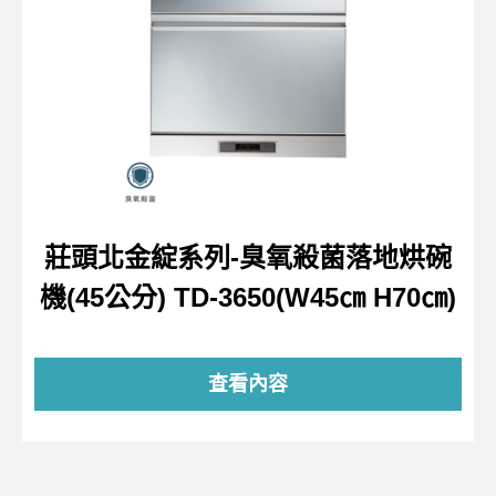
莊頭北金綻系列-臭氧殺菌落地烘碗
機(45公分) TD-3650(W45㎝ H70㎝)
查看內容