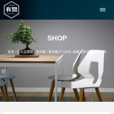
SHOP
/
/
/
首頁
各大品牌館
喜特麗
喜特麗JT-1833L-隱藏式排油煙機(90CM)