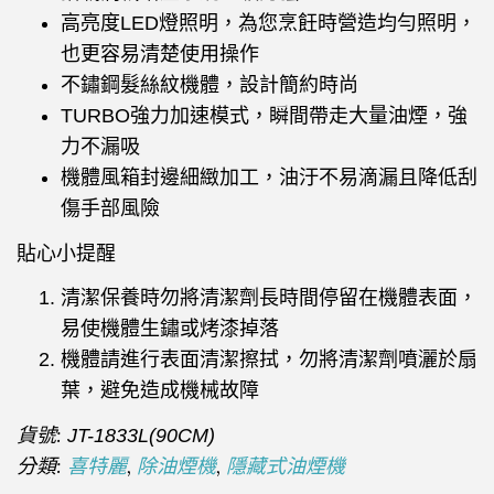
高亮度
LED
燈照明，為您烹飪時營造均勻照明，
也更容易清楚使用操作
不鏽鋼髮絲紋機體，設計簡約時尚
TURBO
強力加速模式，瞬間帶走大量油煙，強
力不漏吸
機體風箱封邊細緻加工，油汙不易滴漏且降低刮
傷手部風險
貼心小提醒
清潔保養時勿將清潔劑長時間停留在機體表面，
易使機體生鏽或烤漆掉落
機體請進行表面清潔擦拭，勿將清潔劑噴灑於扇
葉，避免造成機械故障
貨號:
JT-1833L(90CM)
分類:
,
,
喜特麗
除油煙機
隱藏式油煙機