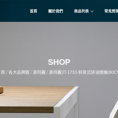
首頁
關於我們
商品列表
常見問
SHOP
/
/
/
首頁
各大品牌館
喜特麗
喜特麗JT-1733-斜背式排油煙機(80C