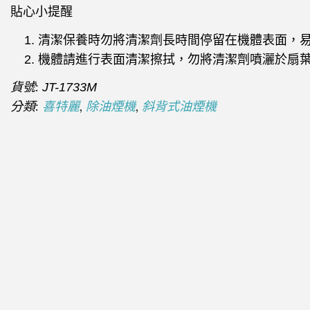
貼心小提醒
清潔保養時勿將清潔劑長時間停留在機體表面，
機體請進行表面清潔擦拭，勿將清潔劑噴灑於扇
貨號:
JT-1733M
分類:
,
,
喜特麗
除油煙機
斜背式油煙機