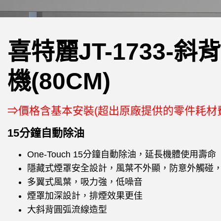
喜特麗JT-1733-
機(80CM)
⇒價格含基本安裝(超出原廠提供的零件耗材
15分鐘自動除油
One-Touch 15
分鐘自動除油，延長機體使用壽命
隱藏式煙罩安全設計，風葉不外顯，防意外觸碰
多翼式風葉，吸力強，低噪音
煙罩加深設計，排煙效果更佳
大斜背圓弧流線造型