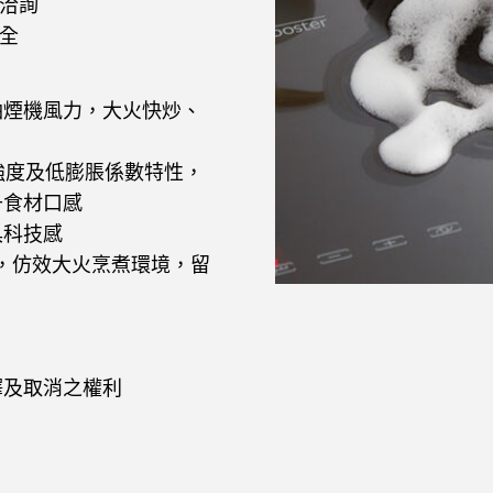
洽詢
全
油煙機風力，大火快炒、
強度及低膨脹係數特性，
升食材口感
具科技感
鍵，仿效大火烹煮環境，留
釋及取消之權利