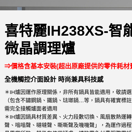
喜特麗IH238XS-智
微晶調理爐
⇒價格含基本安裝(超出原廠提供的零件耗材
全機觸控介面設計 時尚兼具科技感
＊IH爐因運作原理關係，非所有鍋具皆能適用，敬請
（包含不鏽鋼鍋、鐵鍋、琺瑯鍋…等，鍋具有確實標註
需完全接觸爐面者適用
＊IH爐因鍋具材質差異、火力段數切換、風扇散熱運轉
聲、嗡嗡聲、噠噠聲、嘶嘶聲及嘰嘰聲」，為運作過程