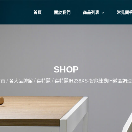
首頁
關於我們
商品列表
常見問
SHOP
/
/
/
首頁
各大品牌館
喜特麗
喜特麗IH238XS-智能連動IH微晶調