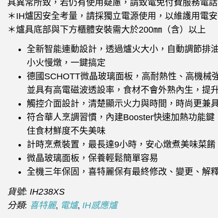
具異常所致，若仍有使用疑慮，請致電免付費服務電話
＊IH爐因安全考量，請採獨立電源使用，以維護用電安
＊爐具底部與下方櫃體安裝需大於200㎜（含）以上
全新智能連動設計，透過爐火大小，自動調節排
小火慢燉，一鍵搞定
德國SCHOTT微晶玻璃面板，高耐熱性、高機械
並具有高電磁波透設率，食材不會外熟內生，提
觸控介面設計，清楚顯示火力與時間，時尚更兼
符合華人烹調習慣，內建Booster快速加熱功能
住食材鮮度不失美味
計時烹煮裝置，最長達9小時，安心燉煮美味菜餚
微晶玻璃面板，保養輕鬆簡單容易
全機三年保固，喜特麗保有最終修改、變更、解
貨號:
IH238XS
分類:
,
,
喜特麗
電爐
IH感應爐