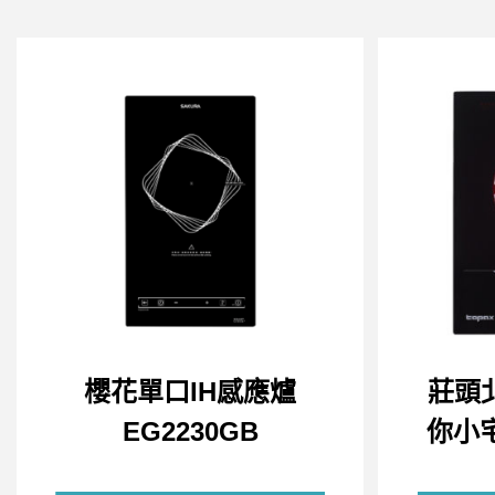
櫻花單口IH感應爐
莊頭
EG2230GB
你小宅