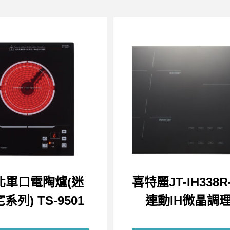
北單口電陶爐(迷
喜特麗JT-IH338
系列) TS-9501
連動IH微晶調