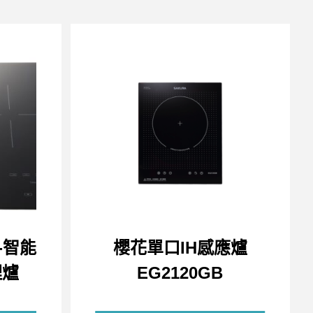
R-智能
櫻花單口IH感應爐
理爐
EG2120GB