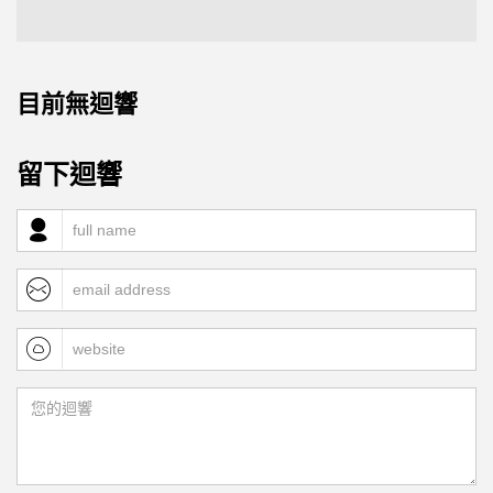
目前無迴響
留下迴響