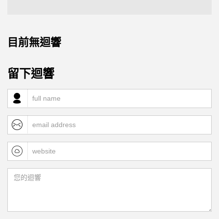
目前無迴響
留下迴響