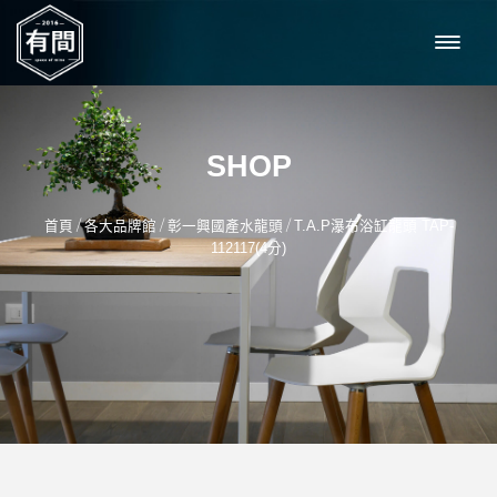
SHOP
/
/
/
首頁
各大品牌館
彰一興國產水龍頭
T.A.P瀑布浴缸龍頭 TAP-
112117(4分)