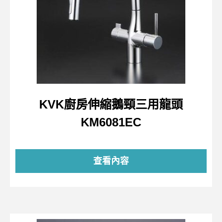
KVK廚房伸縮鵝頸三用龍頭
KM6081EC
查看內容