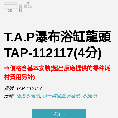
T.A.P瀑布浴缸龍頭
TAP-112117(4分)
⇒價格含基本安裝(超出原廠提供的零件耗
材費用另計)
貨號:
TAP-112117
分類:
,
,
衛浴水龍頭
彰一興國產水龍頭
水龍頭
評價 (0)