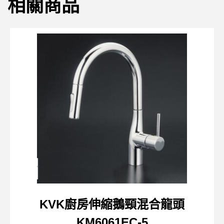
相關商品
KVK廚房伸縮鵝頸混合龍頭
KM6061EC-5